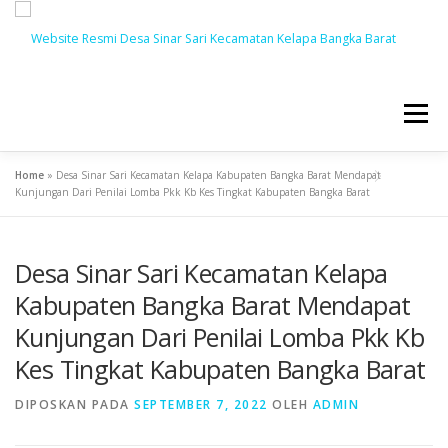
Menu
Home
»
Desa Sinar Sari Kecamatan Kelapa Kabupaten Bangka Barat Mendapat
BERANDA
BERITA
PROFIL
PEMERINTAH
Kunjungan Dari Penilai Lomba Pkk Kb Kes Tingkat Kabupaten Bangka Barat
Desa Sinar Sari Kecamatan Kelapa
LAYANAN
DUSUN
BUMDES
Kabupaten Bangka Barat Mendapat
Kunjungan Dari Penilai Lomba Pkk Kb
PRODUK HUKUM
GALLERY
Kes Tingkat Kabupaten Bangka Barat
DIPOSKAN PADA
SEPTEMBER 7, 2022
OLEH
ADMIN