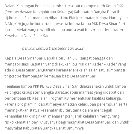
Dalam Kunjungan Penilaian Lomba tersebut dipimpin oleh Ketua PKK
(Pemberdayaan Kesejahtraan Keluarga) Kabupaten Bangka Barat Ibu
Hj.Rosmala Sukirman dan dihadiri Ibu PKK Kecamatan Kelapa Nurhayana
A.Md,Keb,juga keikutsertaan peserta lomba Ketua PKK Desa Sinar Sari
Ibu Lia Melati yang diwakili oleh Ibu andra wati beserta kader – kader
Kesehatan Desa Sinar Sari.
penilain Lomba Desa Sinar Sari 2022
Kepala Desa Sinar Sari Bapak Hoirullah S E., sangat bangga dan
mengaprisiasi Kegiatan yang dilakukan ibu PKK dan Kader – Kader yang
ada di Desa Sinar Sari,Karena karena Merekalah salah satu sumbangsi
tingkat perkembangan kemajuan bagi Desa Sinar Sari.
Penilaian lomba PKK KB KES Desa Sinar Sari dilakasanakan untuk lomba
ke tingkat kabupaten Bangka Barat.adapun manfaat yang didapat dari
perlombaan Kb Kes ialah Program KB menentukan kualitas keluarga,
karena program ini dapat menyelamatkan kehidupan perempuan serta
meningkatkan status kesehatan ibu terutama dalam mencegah
kehamilan tak diinginkan, menjarangkan jarak kelahiran mengurangi
risiko kematian bayi Khususnya bagi masyrakat Desa Sinar Sari dan untuk
masyrakat Kabupaten Bangka Barat Umumnya.