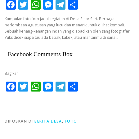
Facebook
Twitter
WhatsApp
Messenger
Telegram
Share
Kumpulan foto foto jadul kegiatan di Desa Sinar Sari. Berbagai
perlombaan agustusan yang lucu dan menarik untuk dilihat kembali.
Sebuah kenang-kenangan indah yang diabadikan oleh sang fotografer.
Yuks dicek siapa tau ada bapak, kakek, atau mantanmu di sana…
Facebook Comments Box
Bagikan :
Facebook
Twitter
WhatsApp
Messenger
Telegram
Share
DIPOSKAN DI
BERITA DESA
,
FOTO