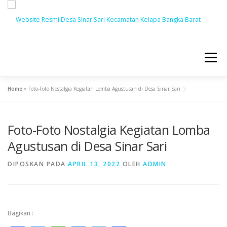
Menu
Home
»
Foto-Foto Nostalgia Kegiatan Lomba Agustusan di Desa Sinar Sari
BERANDA
BERITA
PROFIL
PEMERINTAH
Foto-Foto Nostalgia Kegiatan Lomba
LAYANAN
DUSUN
BUMDES
Agustusan di Desa Sinar Sari
DIPOSKAN PADA
APRIL 13, 2022
OLEH
ADMIN
PRODUK HUKUM
GALLERY
Bagikan :