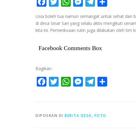
Facebook
Twitter
WhatsApp
Messenger
Telegra
Share
Usia boleh tua namun semangat untuk sehat dan bera
di desa Sinar Sari yang selalu aktiv mengikuti sen
kita ini. Pemeriksaan rutin juga dilakukan oleh tim k
Facebook Comments Box
Bagikan :
Facebook
Twitter
WhatsApp
Messenger
Telegra
Share
DIPOSKAN DI
BERITA DESA
,
FOTO