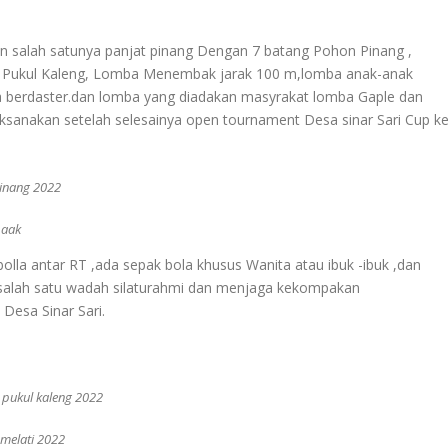
an salah satunya panjat pinang Dengan 7 batang Pohon Pinang ,
Pukul Kaleng, Lomba Menembak jarak 100 m,lomba anak-anak
ita berdaster.dan lomba yang diadakan masyrakat lomba Gaple dan
sanakan setelah selesainya open tournament Desa sinar Sari Cup k
inang 2022
aak
la antar RT ,ada sepak bola khusus Wanita atau ibuk -ibuk ,dan
ai salah satu wadah silaturahmi dan menjaga kekompakan
Desa Sinar Sari.
 pukul kaleng 2022
melati 2022