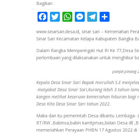
Bagikan :
Facebook
Twitter
WhatsApp
Messenger
Telegra
Share
www.sinarsari.desa.id, sinar sari – Kemeriahan Pe
Sinar Sari Kecamatan Kelapa Kabupaten Bangka Ba
Dalam Rangka Memperingati Hut RI Ke 77,Desa Si
perlombaan yang dilaksanakan untuk menghibur bag
panjat pinang 
Kepala Desa Sinar Sari Bapak Hoirullah S.E menjel
masyakat Desa Sinar Sari,Kurang lebih 3 tahun la
kangen melihat keseruan kemeriahan hiburan bagi m
Desa Kita Desa Sinar Sari tahun 2022.
Maka dari itu pemerintah Desa dibantu Lembag
RT/RW ,Babinsa,babin kamtpmas,bidan Desa dll 
memeriahkan Perayaan PHBN 17 Agustus 2022 di D