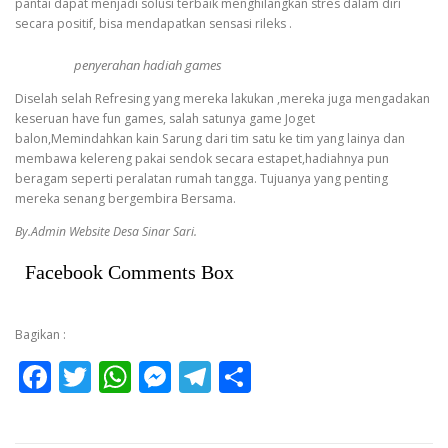
pantai dapat menjadi solusi terbaik menghilangkan stres dalam diri
secara positif, bisa mendapatkan sensasi rileks .
penyerahan hadiah games
Diselah selah Refresing yang mereka lakukan ,mereka juga mengadakan
keseruan have fun games, salah satunya game Joget
balon,Memindahkan kain Sarung dari tim satu ke tim yang lainya dan
membawa kelereng pakai sendok secara estapet,hadiahnya pun
beragam seperti peralatan rumah tangga. Tujuanya yang penting
mereka senang bergembira Bersama.
By.Admin Website Desa Sinar Sari.
Facebook Comments Box
Bagikan :
Facebook
Twitter
WhatsApp
Messenger
Telegram
Share