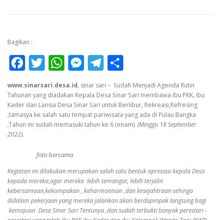
Bagikan :
Facebook
Twitter
WhatsApp
Messenger
Telegram
Share
www.sinarsari.desa.id
, sinar sari – Sudah Menjadi Agenda Rutin
Tahunan yang diadakan Kepala Desa Sinar Sari membawa ibu PKK, ibu
Kader dan Lansia Desa Sinar Sari untuk Berlibur, Rekreasi,Refresing
,tamasya ke salah satu tempat pariwisata yang ada di Pulau Bangka
,Tahun ini sudah memasuki tahun ke 6 (enam).
(Minggu 18 September
2022).
foto bersama
Kegiatan ini dilakukan merupakan salah satu bentuk apresiasi kepala Desa
kepada mereka,agar mereka lebih semangat, lebih terjalin
kebersamaan,kekompakan , keharmonisan ,dan kesejahtraan sehinga
didalam pekerjaan yang mereka jalankan akan berdapmpak langsung bagi
kemajuan Desa Sinar Sari Tentunya ,dan sudah terbukti banyak perestari -