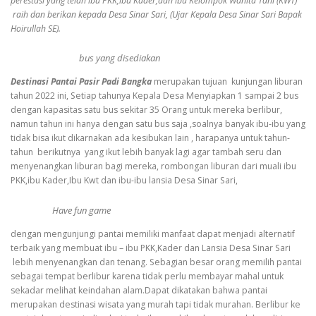
perestasi yang telah ibu PKK,ibu Kader,dan ibu Kelompok Wanita Tani (KWT)
raih dan berikan kepada Desa Sinar Sari, (Ujar Kepala Desa Sinar Sari Bapak
Hoirullah SE).
bus yang disediakan
Destinasi Pantai Pasir Padi Bangka
merupakan tujuan kunjungan liburan
tahun 2022 ini, Setiap tahunya Kepala Desa Menyiapkan 1 sampai 2 bus
dengan kapasitas satu bus sekitar 35 Orang untuk mereka berlibur,
namun tahun ini hanya dengan satu bus saja ,soalnya banyak ibu-ibu yang
tidak bisa ikut dikarnakan ada kesibukan lain , harapanya untuk tahun-
tahun berikutnya yang ikut lebih banyak lagi agar tambah seru dan
menyenangkan liburan bagi mereka, rombongan liburan dari muali ibu
PKK,ibu Kader,Ibu Kwt dan ibu-ibu lansia Desa Sinar Sari,
Have fun game
dengan mengunjungi pantai memiliki manfaat dapat menjadi alternatif
terbaik yang membuat ibu – ibu PKK,Kader dan Lansia Desa Sinar Sari
lebih menyenangkan dan tenang. Sebagian besar orang memilih pantai
sebagai tempat berlibur karena tidak perlu membayar mahal untuk
sekadar melihat keindahan alam.Dapat dikatakan bahwa pantai
merupakan destinasi wisata yang murah tapi tidak murahan. Berlibur ke