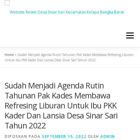
Menu
Home
»
Sudah Menjadi Agenda Rutin Tahunan Pak Kades Membawa Refresing Liburan
BERANDA
BERITA
PROFIL
PEMERINTAH
Untuk Ibu PKK Kader Dan Lansia Desa Sinar Sari Tahun 2022
Sudah Menjadi Agenda Rutin
LAYANAN
DUSUN
BUMDES
Tahunan Pak Kades Membawa
Refresing Liburan Untuk Ibu PKK
PRODUK HUKUM
GALLERY
Kader Dan Lansia Desa Sinar Sari
Tahun 2022
DIPOSKAN PADA
SEPTEMBER 19, 2022
OLEH
ADMIN